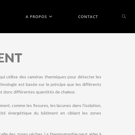
A PROPOS
CONTACT
ENT
ui utilise des caméras thermiques pour détecter les
hnologie est basée sur le principe que les différents
 donc différentes quantités de chaleur.
ment, comme les fissures, les lacunes dans l’isolation,
cacité énergétique du bâtiment en ciblant les zones
elle des zones sèches. La thermographie peut aider à