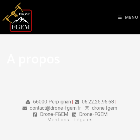
MENU
A propos
66000 Perpignan
06.22.25.95.68
contact@drone-fgem.fr
drone.fgem
Drone-FGEM
Drone-FGEM
Mentions Légales